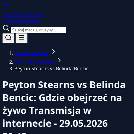
MeczeNaZywo
.xyz
Mecze
Ligi
Newsy
Mecze na żywo
WTA French Open
Peyton Stearns vs Belinda Bencic
Peyton Stearns vs Belinda
Bencic: Gdzie obejrzeć na
żywo
Transmisja w
internecie - 29.05.2026