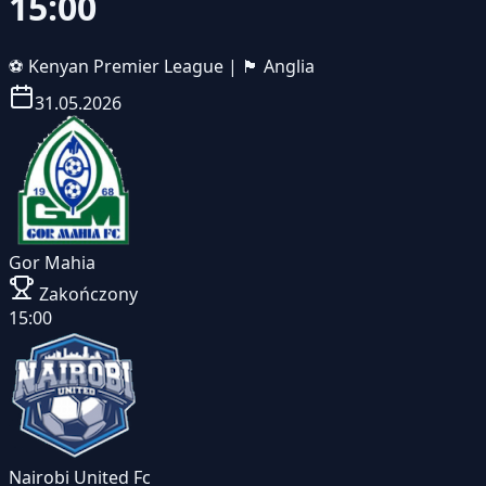
15:00
⚽
Kenyan Premier League
|
🏴󠁧󠁢󠁥󠁮󠁧󠁿 Anglia
31.05.2026
Gor Mahia
Zakończony
15:00
Nairobi United Fc