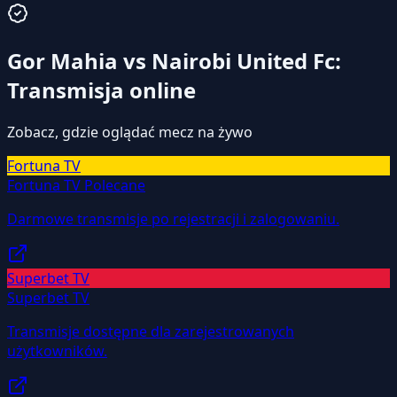
Gor Mahia vs Nairobi United Fc:
Transmisja online
Zobacz, gdzie oglądać mecz na żywo
Fortuna TV
Fortuna TV
Polecane
Darmowe transmisje po rejestracji i zalogowaniu.
Superbet TV
Superbet TV
Transmisje dostępne dla zarejestrowanych
użytkowników.