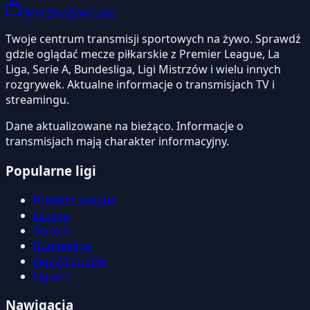
MeczNaZywo.xyz
Twoje centrum transmisji sportowych na żywo. Sprawdź
gdzie oglądać mecze piłkarskie z Premier League, La
Liga, Serie A, Bundesliga, Ligi Mistrzów i wielu innych
rozgrywek. Aktualne informacje o transmisjach TV i
streamingu.
Dane aktualizowane na bieżąco. Informacje o
transmisjach mają charakter informacyjny.
Popularne ligi
Premier League
La Liga
Serie A
Bundesliga
Liga Mistrzów
Ligue 1
Nawigacja