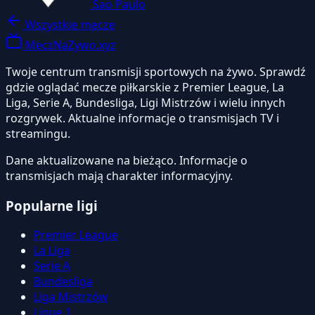
Sao Paulo
Wszystkie mecze
MeczNaZywo.xyz
Twoje centrum transmisji sportowych na żywo. Sprawdź
gdzie oglądać mecze piłkarskie z Premier League, La
Liga, Serie A, Bundesliga, Ligi Mistrzów i wielu innych
rozgrywek. Aktualne informacje o transmisjach TV i
streamingu.
Dane aktualizowane na bieżąco. Informacje o
transmisjach mają charakter informacyjny.
Popularne ligi
Premier League
La Liga
Serie A
Bundesliga
Liga Mistrzów
Ligue 1