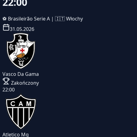
22:00
⚽
Brasileirão Serie A
|
🇮🇹 Włochy
31.05.2026
Vasco Da Gama
Zakończony
22:00
Atletico Mg