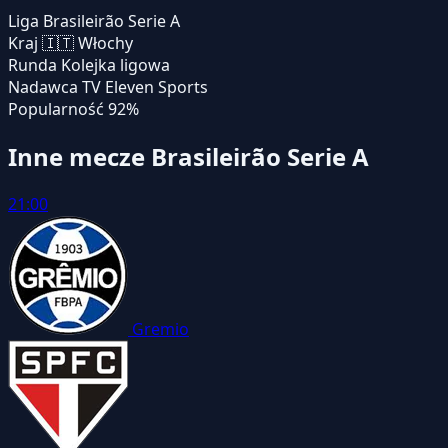
Liga
Brasileirão Serie A
Kraj
🇮🇹
Włochy
Runda
Kolejka ligowa
Nadawca TV
Eleven Sports
Popularność
92%
Inne mecze Brasileirão Serie A
21:00
Gremio