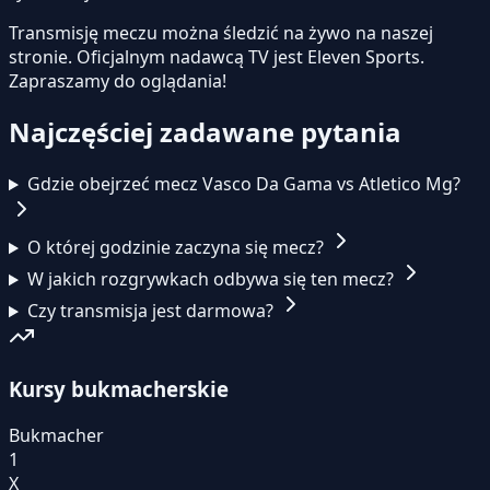
Transmisję meczu można śledzić na żywo na naszej
stronie.
Oficjalnym nadawcą TV jest Eleven Sports.
Zapraszamy do oglądania!
Najczęściej zadawane pytania
Gdzie obejrzeć mecz Vasco Da Gama vs Atletico Mg?
O której godzinie zaczyna się mecz?
W jakich rozgrywkach odbywa się ten mecz?
Czy transmisja jest darmowa?
Kursy bukmacherskie
Bukmacher
1
X