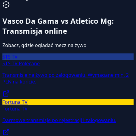
Vasco Da Gama vs Atletico Mg:
Transmisja online
Zobacz, gdzie oglądać mecz na żywo
STS TV
STS TV
Polecane
Transmisje na żywo po zalogowaniu. Wymagane min. 2
PLN na koncie.
Fortuna TV
Fortuna TV
Darmowe transmisje po rejestracji i zalogowaniu.