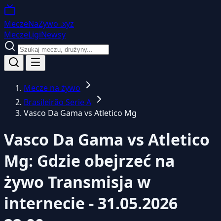
MeczeNaZywo
.xyz
Mecze
Ligi
Newsy
Mecze na żywo
Brasileirão Serie A
Vasco Da Gama vs Atletico Mg
Vasco Da Gama vs Atletico
Mg: Gdzie obejrzeć na
żywo
Transmisja w
internecie - 31.05.2026