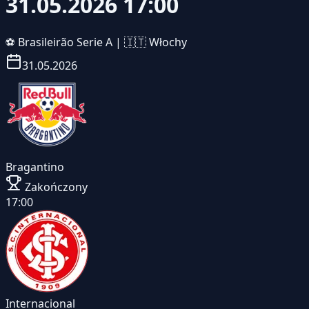
31.05.2026 17:00
⚽
Brasileirão Serie A
|
🇮🇹 Włochy
31.05.2026
Bragantino
Zakończony
17:00
Internacional