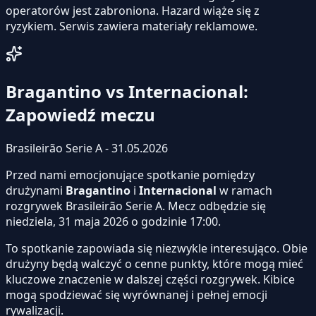
operatorów jest zabroniona. Hazard wiąże się z
ryzykiem. Serwis zawiera materiały reklamowe.
Bragantino vs Internacional:
Zapowiedź meczu
Brasileirão Serie A - 31.05.2026
Przed nami emocjonujące spotkanie pomiędzy
drużynami
Bragantino
i
Internacional
w ramach
rozgrywek Brasileirão Serie A. Mecz odbędzie się
niedziela, 31 maja 2026 o godzinie 17:00.
To spotkanie zapowiada się niezwykle interesująco. Obie
drużyny będą walczyć o cenne punkty, które mogą mieć
kluczowe znaczenie w dalszej części rozgrywek. Kibice
mogą spodziewać się wyrównanej i pełnej emocji
rywalizacji.