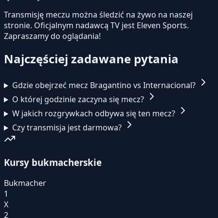
Transmisję meczu można śledzić na żywo na naszej
stronie.
Oficjalnym nadawcą TV jest Eleven Sports.
Zapraszamy do oglądania!
Najczęściej zadawane pytania
Gdzie obejrzeć mecz Bragantino vs Internacional?
O której godzinie zaczyna się mecz?
W jakich rozgrywkach odbywa się ten mecz?
Czy transmisja jest darmowa?
Kursy bukmacherskie
Bukmacher
1
X
2