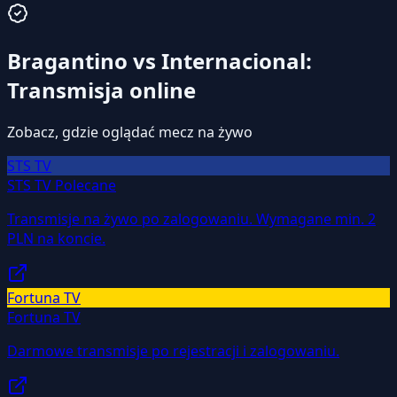
Bragantino vs Internacional:
Transmisja online
Zobacz, gdzie oglądać mecz na żywo
STS TV
STS TV
Polecane
Transmisje na żywo po zalogowaniu. Wymagane min. 2
PLN na koncie.
Fortuna TV
Fortuna TV
Darmowe transmisje po rejestracji i zalogowaniu.