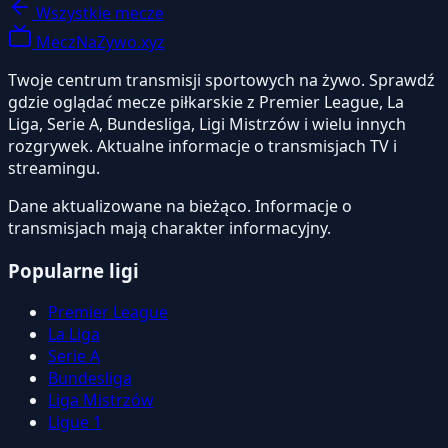
Wszystkie mecze
MeczNaZywo.xyz
Twoje centrum transmisji sportowych na żywo. Sprawdź
gdzie oglądać mecze piłkarskie z Premier League, La
Liga, Serie A, Bundesliga, Ligi Mistrzów i wielu innych
rozgrywek. Aktualne informacje o transmisjach TV i
streamingu.
Dane aktualizowane na bieżąco. Informacje o
transmisjach mają charakter informacyjny.
Popularne ligi
Premier League
La Liga
Serie A
Bundesliga
Liga Mistrzów
Ligue 1