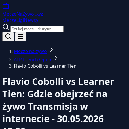
MeczeNaZywo
.xyz
Mecze
Ligi
Newsy
Mecze na żywo
ATP French Open
Flavio Cobolli vs Learner Tien
Flavio Cobolli vs Learner
Tien: Gdzie obejrzeć na
żywo
Transmisja w
internecie - 30.05.2026