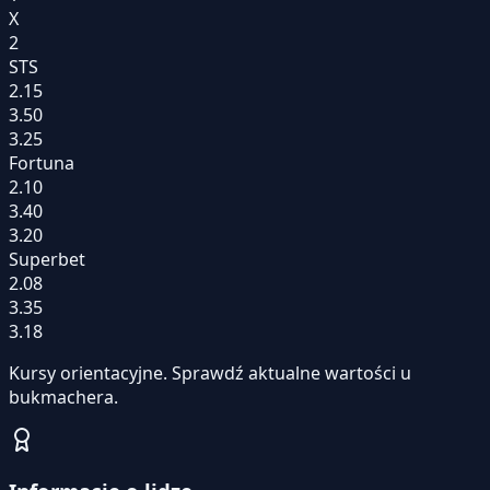
X
2
STS
2.15
3.50
3.25
Fortuna
2.10
3.40
3.20
Superbet
2.08
3.35
3.18
Kursy orientacyjne. Sprawdź aktualne wartości u
bukmachera.