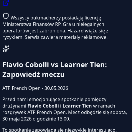
Wszyscy bukmacherzy posiadają licencję
Ministerstwa Finansów RP. Gra u nielegalnych
operatorów jest zabroniona. Hazard wiąże się z
ryzykiem. Serwis zawiera materiały reklamowe.
Flavio Cobolli vs Learner Tien:
Zapowiedź meczu
ATP French Open - 30.05.2026
Przed nami emocjonujące spotkanie pomiędzy
drużynami
Flavio Cobolli
i
Learner Tien
w ramach
rozgrywek ATP French Open. Mecz odbędzie się sobota,
30 maja 2026 o godzinie 13:00.
To spotkanie zapowiada się niezwykle interesująco.