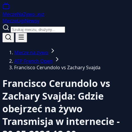
MeczeNaZywo
.xyz
Mecze
Ligi
Newsy
Mecze na żywo
ATP French Open
Francisco Cerundolo vs Zachary Svajda
Francisco Cerundolo vs
Zachary Svajda: Gdzie
obejrzeć na żywo
Transmisja w internecie -