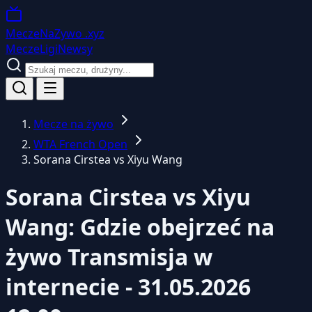
MeczeNaZywo
.xyz
Mecze
Ligi
Newsy
Mecze na żywo
WTA French Open
Sorana Cirstea vs Xiyu Wang
Sorana Cirstea vs Xiyu
Wang: Gdzie obejrzeć na
żywo
Transmisja w
internecie - 31.05.2026