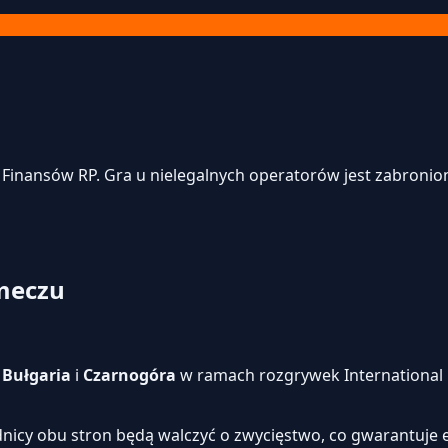
inansów RP. Gra u nielegalnych operatorów jest zabroniona
 meczu
i
Bułgaria
i
Czarnogóra
w ramach rozgrywek International F
dnicy obu stron będą walczyć o zwycięstwo, co gwarantuje 