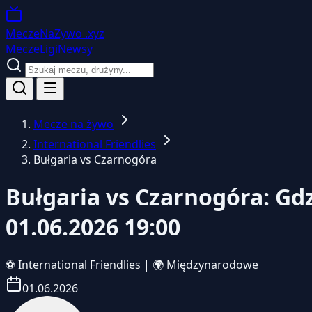
MeczeNaZywo
.xyz
Mecze
Ligi
Newsy
Mecze na żywo
International Friendlies
Bułgaria vs Czarnogóra
Bułgaria vs Czarnogóra: Gd
01.06.2026 19:00
⚽
International Friendlies
|
🌍 Międzynarodowe
01.06.2026