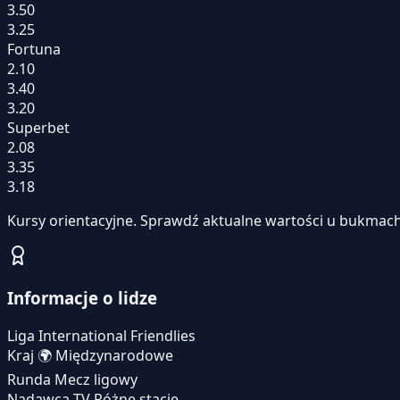
3.50
3.25
Fortuna
2.10
3.40
3.20
Superbet
2.08
3.35
3.18
Kursy orientacyjne. Sprawdź aktualne wartości u bukmach
Informacje o lidze
Liga
International Friendlies
Kraj
🌍
Międzynarodowe
Runda
Mecz ligowy
Nadawca TV
Różne stacje