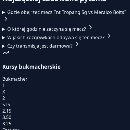
Gdzie obejrzeć mecz Tnt Tropang 5g vs Meralco Bolts?
O której godzinie zaczyna się mecz?
W jakich rozgrywkach odbywa się ten mecz?
Czy transmisja jest darmowa?
Kursy bukmacherskie
Bukmacher
1
X
2
STS
2.15
3.50
3.25
Fortuna