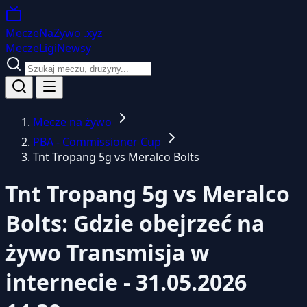
MeczeNaZywo
.xyz
Mecze
Ligi
Newsy
Mecze na żywo
PBA - Commissioner Cup
Tnt Tropang 5g vs Meralco Bolts
Tnt Tropang 5g vs Meralco
Bolts: Gdzie obejrzeć na
żywo
Transmisja w
internecie - 31.05.2026