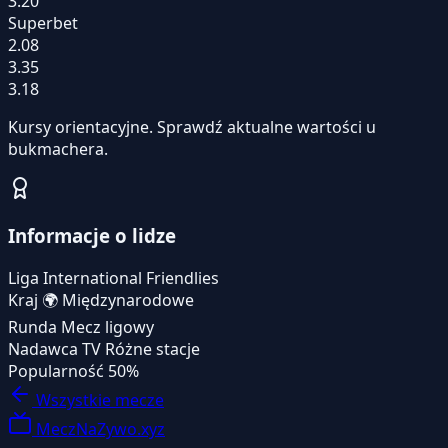
3.20
Superbet
2.08
3.35
3.18
Kursy orientacyjne. Sprawdź aktualne wartości u
bukmachera.
Informacje o lidze
Liga
International Friendlies
Kraj
🌍
Międzynarodowe
Runda
Mecz ligowy
Nadawca TV
Różne stacje
Popularność
50%
Wszystkie mecze
MeczNaZywo.xyz