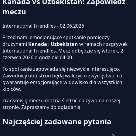
Kanada vs Uzbekistan: Zapowiedź
meczu
International Friendlies - 02.06.2026
Przed nami emocjonujące spotkanie pomiędzy
drużynami
Kanada
i
Uzbekistan
w ramach rozgrywek
International Friendlies. Mecz odbędzie się wtorek, 2
czerwca 2026 o godzinie 04:00.
To spotkanie zapowiada się niezwykle interesująco.
Zawodnicy obu stron będą walczyć o zwycięstwo, co
gwarantuje emocjonujące widowisko dla wszystkich
kibiców.
Transmisję meczu można śledzić na żywo na naszej
stronie.
Zapraszamy do oglądania!
Najczęściej zadawane pytania