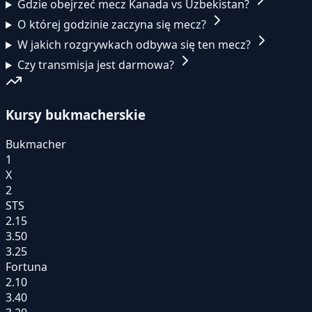
Gdzie obejrzeć mecz Kanada vs Uzbekistan?
O której godzinie zaczyna się mecz?
W jakich rozgrywkach odbywa się ten mecz?
Czy transmisja jest darmowa?
Kursy bukmacherskie
Bukmacher
1
X
2
STS
2.15
3.50
3.25
Fortuna
2.10
3.40