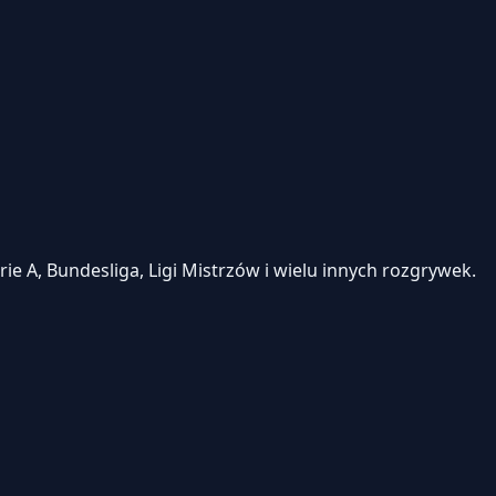
e A, Bundesliga, Ligi Mistrzów i wielu innych rozgrywek.