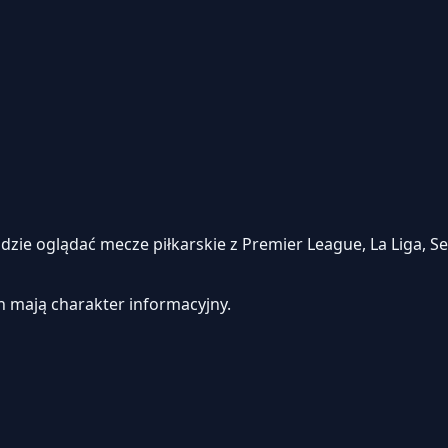
e oglądać mecze piłkarskie z Premier League, La Liga, Seri
h mają charakter informacyjny.