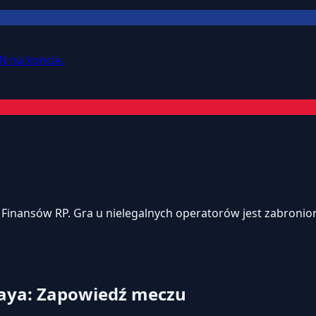
N na koncie.
.
inansów RP. Gra u nielegalnych operatorów jest zabroniona
kaya: Zapowiedź meczu