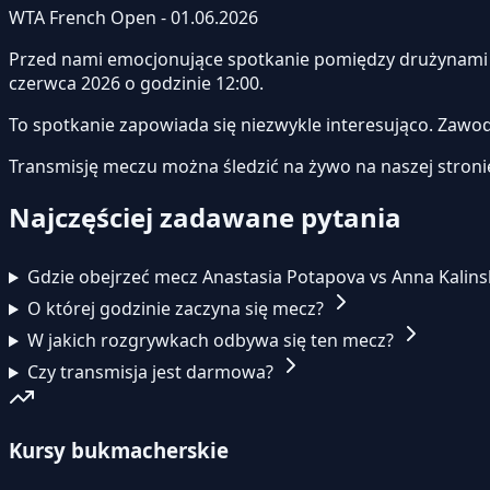
WTA French Open - 01.06.2026
Przed nami emocjonujące spotkanie pomiędzy drużynam
czerwca 2026 o godzinie 12:00.
To spotkanie zapowiada się niezwykle interesująco. Zawo
Transmisję meczu można śledzić na żywo na naszej stroni
Najczęściej zadawane pytania
Gdzie obejrzeć mecz Anastasia Potapova vs Anna Kalin
O której godzinie zaczyna się mecz?
W jakich rozgrywkach odbywa się ten mecz?
Czy transmisja jest darmowa?
Kursy bukmacherskie