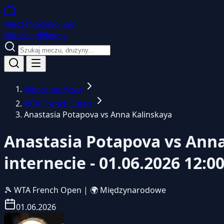
MeczeNaZywo
.xyz
Mecze
Ligi
Newsy
Mecze na żywo
WTA French Open
Anastasia Potapova vs Anna Kalinskaya
Anastasia Potapova vs Anna
internecie - 01.06.2026 12:0
🎾
WTA French Open
|
🌍 Międzynarodowe
01.06.2026