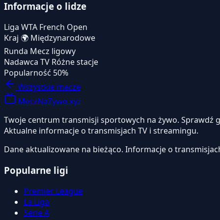
Informacje o lidze
Liga
WTA French Open
Kraj
🌍
Międzynarodowe
Runda
Mecz ligowy
Nadawca TV
Różne stacje
Popularność
50%
Wszystkie mecze
MeczNaZywo.xyz
Twoje centrum transmisji sportowych na żywo. Sprawdź gdzi
Aktualne informacje o transmisjach TV i streamingu.
Dane aktualizowane na bieżąco. Informacje o transmisjac
Popularne ligi
Premier League
La Liga
Serie A