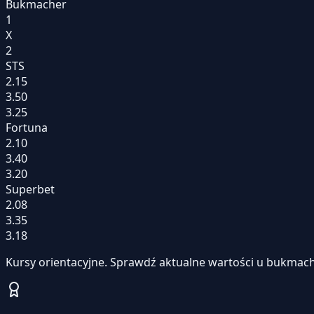
Bukmacher
1
X
2
STS
2.15
3.50
3.25
Fortuna
2.10
3.40
3.20
Superbet
2.08
3.35
3.18
Kursy orientacyjne. Sprawdź aktualne wartości u bukmach