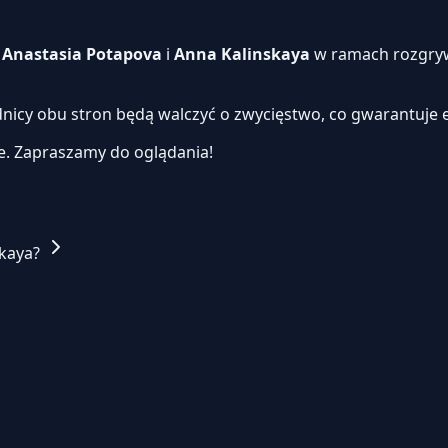
i
Anastasia Potapova
i
Anna Kalinskaya
w ramach rozgryw
dnicy obu stron będą walczyć o zwycięstwo, co gwarantuje 
e.
Zapraszamy do oglądania!
skaya?