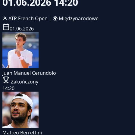
01.06.2026 14:20
🎾
ATP French Open
|
🌍 Międzynarodowe
01.06.2026
Juan Manuel Cerundolo
Zakończony
14:20
Matteo Berrettini