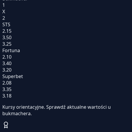
1
X
2
STS
2.15
3.50
3.25
Fortuna
2.10
3.40
3.20
Superbet
2.08
3.35
3.18
Kursy orientacyjne. Sprawdź aktualne wartości u
bukmachera.