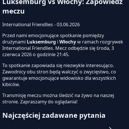
Luksemburg vs Włochy: Zapowiedź
meczu
International Friendlies - 03.06.2026
Przed nami emocjonujące spotkanie pomiędzy
drużynami
Luksemburg
i
Włochy
w ramach rozgrywek
International Friendlies. Mecz odbędzie się środa, 3
czerwca 2026 o godzinie 21:45.
To spotkanie zapowiada się niezwykle interesująco.
Zawodnicy obu stron będą walczyć o zwycięstwo, co
gwarantuje emocjonujące widowisko dla wszystkich
kibiców.
Transmisję meczu można śledzić na żywo na naszej
stronie.
Zapraszamy do oglądania!
Najczęściej zadawane pytania