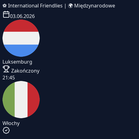
⚽
International Friendlies
|
🌍 Międzynarodowe
03.06.2026
Luksemburg
Zakończony
21:45
Włochy