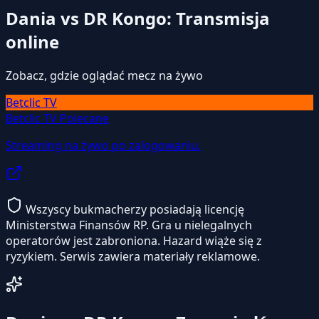
Dania vs DR Kongo: Transmisja
online
Zobacz, gdzie oglądać mecz na żywo
Betclic TV
Betclic TV
Polecane
Streaming na żywo po zalogowaniu.
Wszyscy bukmacherzy posiadają licencję
Ministerstwa Finansów RP. Gra u nielegalnych
operatorów jest zabroniona. Hazard wiąże się z
ryzykiem. Serwis zawiera materiały reklamowe.