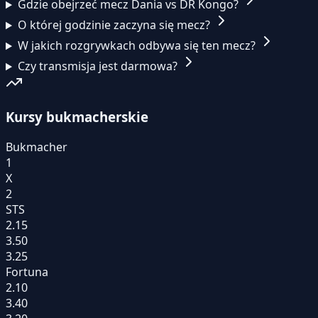
Gdzie obejrzeć mecz Dania vs DR Kongo?
O której godzinie zaczyna się mecz?
W jakich rozgrywkach odbywa się ten mecz?
Czy transmisja jest darmowa?
Kursy bukmacherskie
Bukmacher
1
X
2
STS
2.15
3.50
3.25
Fortuna
2.10
3.40