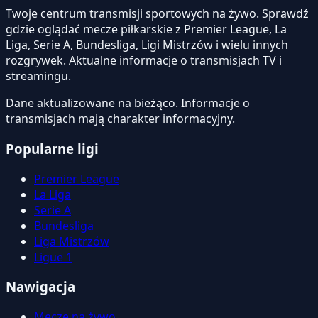
Twoje centrum transmisji sportowych na żywo. Sprawdź
gdzie oglądać mecze piłkarskie z Premier League, La
Liga, Serie A, Bundesliga, Ligi Mistrzów i wielu innych
rozgrywek. Aktualne informacje o transmisjach TV i
streamingu.
Dane aktualizowane na bieżąco. Informacje o
transmisjach mają charakter informacyjny.
Popularne ligi
Premier League
La Liga
Serie A
Bundesliga
Liga Mistrzów
Ligue 1
Nawigacja
Mecze na żywo