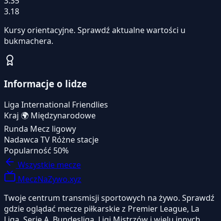
3.35
3.18
Kursy orientacyjne. Sprawdź aktualne wartości u
bukmachera.
Informacje o lidze
Liga
International Friendlies
Kraj
🌍
Międzynarodowe
Runda
Mecz ligowy
Nadawca TV
Różne stacje
Popularność
50%
Wszystkie mecze
MeczNaZywo.xyz
Twoje centrum transmisji sportowych na żywo. Sprawdź
gdzie oglądać mecze piłkarskie z Premier League, La
Liga, Serie A, Bundesliga, Ligi Mistrzów i wielu innych