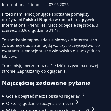
International Friendlies - 03.06.2026
Przed nami emocjonujące spotkanie pomiędzy
drużynami
Polska
i
Nigeria
w ramach rozgrywek
International Friendlies. Mecz odbędzie się środa, 3
czerwca 2026 o godzinie 21:45.
To spotkanie zapowiada się niezwykle interesująco.
Zawodnicy obu stron będą walczyć o zwycięstwo, co
gwarantuje emocjonujące widowisko dla wszystkich
kibiców.
Transmisję meczu można śledzić na żywo na naszej
stronie.
Zapraszamy do oglądania!
Najczęściej zadawane pytania
Gdzie obejrzeć mecz Polska vs Nigeria?
O której godzinie zaczyna się mecz?
W jakich rozgrywkach odbywa się ten mecz?