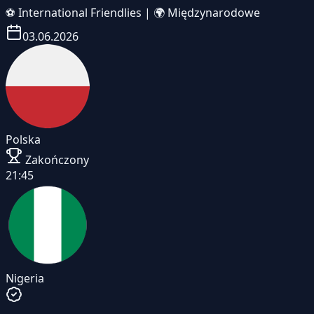
⚽
International Friendlies
|
🌍 Międzynarodowe
03.06.2026
Polska
Zakończony
21:45
Nigeria