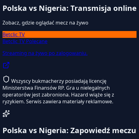
Polska vs Nigeria: Transmisja online
Zobacz, gdzie oglądać mecz na żywo
Betclic TV
Betclic TV
Polecane
Streaming na żywo po zalogowaniu.
Wszyscy bukmacherzy posiadają licencję
Ministerstwa Finansów RP. Gra u nielegalnych
operatorów jest zabroniona. Hazard wiąże się z
ryzykiem. Serwis zawiera materiały reklamowe.
Polska vs Nigeria: Zapowiedź meczu