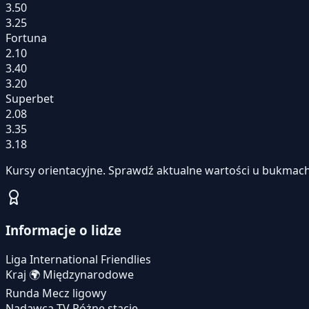
3.50
3.25
Fortuna
2.10
3.40
3.20
Superbet
2.08
3.35
3.18
Kursy orientacyjne. Sprawdź aktualne wartości u bukmach
Informacje o lidze
Liga
International Friendlies
Kraj
🌍
Międzynarodowe
Runda
Mecz ligowy
Nadawca TV
Różne stacje