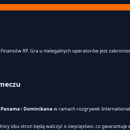
inansów RP. Gra u nielegalnych operatorów jest zabroniona
 meczu
i
Panama
i
Dominikana
w ramach rozgrywek International 
dnicy obu stron będą walczyć o zwycięstwo, co gwarantuje 