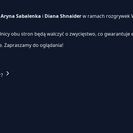
i
Aryna Sabalenka
i
Diana Shnaider
w ramach rozgrywek W
dnicy obu stron będą walczyć o zwycięstwo, co gwarantuje 
e.
Zapraszamy do oglądania!
r?