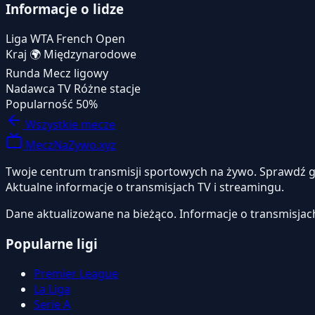
Informacje o lidze
Liga
WTA French Open
Kraj
🌍
Międzynarodowe
Runda
Mecz ligowy
Nadawca TV
Różne stacje
Popularność
50%
Wszystkie mecze
MeczNaZywo.xyz
Twoje centrum transmisji sportowych na żywo. Sprawdź gdzi
Aktualne informacje o transmisjach TV i streamingu.
Dane aktualizowane na bieżąco. Informacje o transmisjac
Popularne ligi
Premier League
La Liga
Serie A