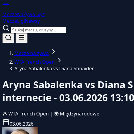
MeczeNaZywo
.xyz
Mecze
Ligi
Newsy
Mecze na żywo
WTA French Open
Aryna Sabalenka vs Diana Shnaider
Aryna Sabalenka vs Diana S
internecie - 03.06.2026 13:1
🎾
WTA French Open
|
🌍 Międzynarodowe
03.06.2026