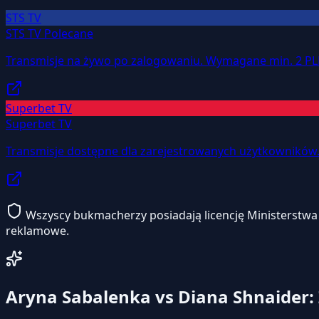
STS TV
STS TV
Polecane
Transmisje na żywo po zalogowaniu. Wymagane min. 2 PL
Superbet TV
Superbet TV
Transmisje dostępne dla zarejestrowanych użytkowników
Wszyscy bukmacherzy posiadają licencję Ministerstwa F
reklamowe.
Aryna Sabalenka vs Diana Shnaider