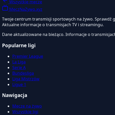
Wszystkie mecze
MeczNaZywo.xyz
Twoje centrum transmisji sportowych na żywo. Sprawdź gdzi
Aktualne informacje o transmisjach TV i streamingu.
Dane aktualizowane na bieżąco. Informacje o transmisjac
Popularne ligi
Premier League
La Liga
Serie A
Bundesliga
Liga Mistrzów
Ligue 1
Nawigacja
Mecze na żywo
Wszystkie ligi