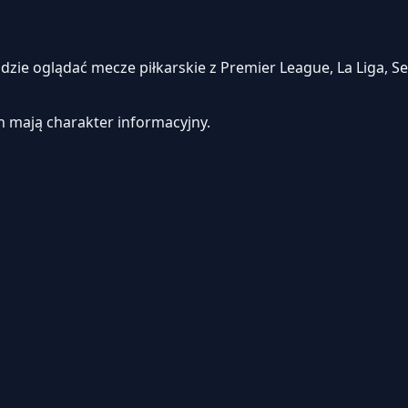
e oglądać mecze piłkarskie z Premier League, La Liga, Seri
h mają charakter informacyjny.