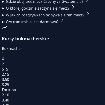
Gdzie obejrzeć mecz Czechy vs Gwatemala?
O której godzinie zaczyna się mecz?
W jakich rozgrywkach odbywa się ten mecz?
Czy transmisja jest darmowa?
Kursy bukmacherskie
Bukmacher
1
X
2
STS
2.15
3.50
3.25
Fortuna
2.10
3.40