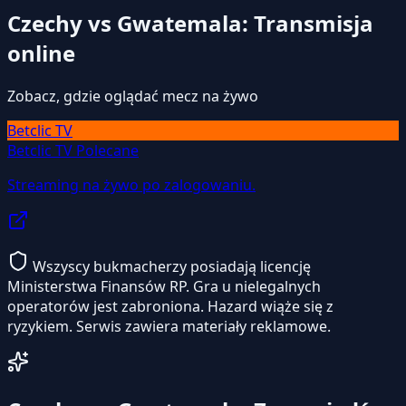
Czechy vs Gwatemala: Transmisja
online
Zobacz, gdzie oglądać mecz na żywo
Betclic TV
Betclic TV
Polecane
Streaming na żywo po zalogowaniu.
Wszyscy bukmacherzy posiadają licencję
Ministerstwa Finansów RP. Gra u nielegalnych
operatorów jest zabroniona. Hazard wiąże się z
ryzykiem. Serwis zawiera materiały reklamowe.