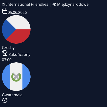
⚽
International Friendlies
|
🌍 Międzynarodowe
05.06.2026
Czechy
Zakończony
03:00
Gwatemala