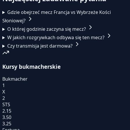
Gdzie obejrzeć mecz Francja vs Wybrzeże Kości
Słoniowej?
O której godzinie zaczyna się mecz?
W jakich rozgrywkach odbywa się ten mecz?
Czy transmisja jest darmowa?
Kursy bukmacherskie
Bukmacher
1
X
2
STS
2.15
3.50
3.25
Fortuna