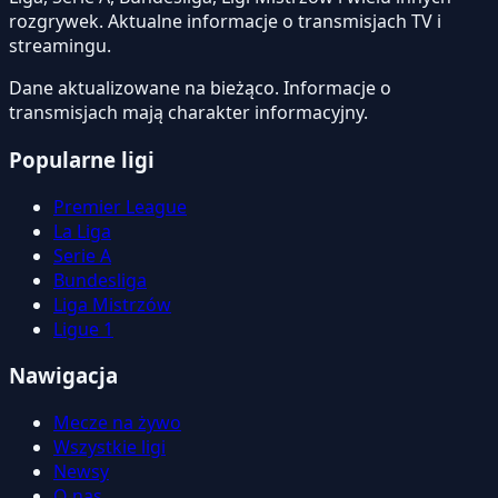
rozgrywek. Aktualne informacje o transmisjach TV i
streamingu.
Dane aktualizowane na bieżąco. Informacje o
transmisjach mają charakter informacyjny.
Popularne ligi
Premier League
La Liga
Serie A
Bundesliga
Liga Mistrzów
Ligue 1
Nawigacja
Mecze na żywo
Wszystkie ligi
Newsy
O nas