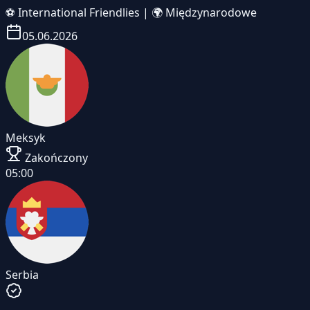
⚽
International Friendlies
|
🌍 Międzynarodowe
05.06.2026
Meksyk
Zakończony
05:00
Serbia