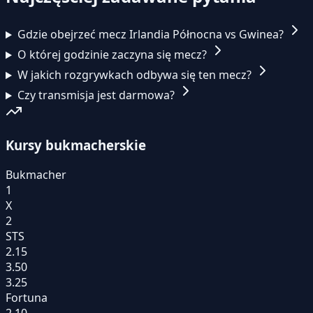
Gdzie obejrzeć mecz Irlandia Północna vs Gwinea?
O której godzinie zaczyna się mecz?
W jakich rozgrywkach odbywa się ten mecz?
Czy transmisja jest darmowa?
Kursy bukmacherskie
Bukmacher
1
X
2
STS
2.15
3.50
3.25
Fortuna
2.10