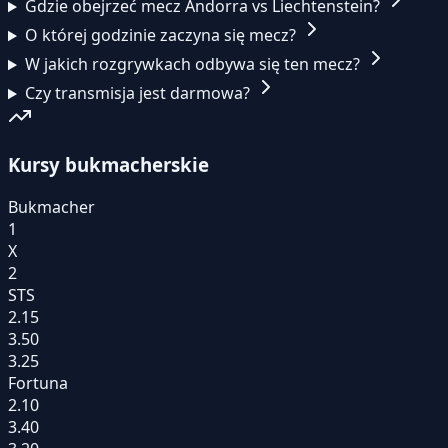
Gdzie obejrzeć mecz Andorra vs Liechtenstein?
O której godzinie zaczyna się mecz?
W jakich rozgrywkach odbywa się ten mecz?
Czy transmisja jest darmowa?
Kursy bukmacherskie
Bukmacher
1
X
2
STS
2.15
3.50
3.25
Fortuna
2.10
3.40