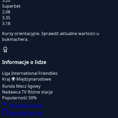
3.20
Superbet
2.08
3.35
3.18
Kursy orientacyjne. Sprawdź aktualne wartości u
bukmachera.
Informacje o lidze
Liga
International Friendlies
Kraj
🌍
Międzynarodowe
Runda
Mecz ligowy
Nadawca TV
Różne stacje
Popularność
50%
Wszystkie mecze
MeczNaZywo.xyz