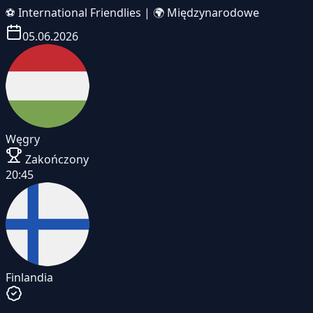
⚽
International Friendlies
|
🌍 Międzynarodowe
05.06.2026
Węgry
Zakończony
20:45
Finlandia