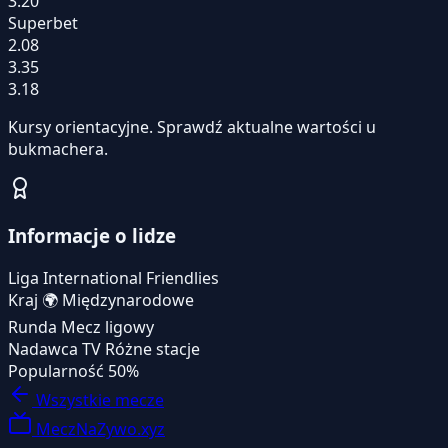
3.20
Superbet
2.08
3.35
3.18
Kursy orientacyjne. Sprawdź aktualne wartości u
bukmachera.
Informacje o lidze
Liga
International Friendlies
Kraj
🌍
Międzynarodowe
Runda
Mecz ligowy
Nadawca TV
Różne stacje
Popularność
50%
Wszystkie mecze
MeczNaZywo.xyz