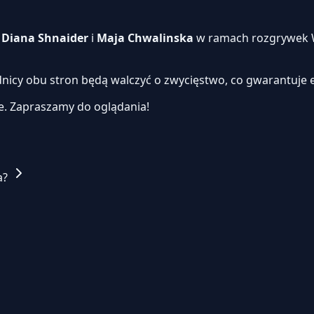
i
Diana Shnaider
i
Maja Chwalinska
w ramach rozgrywek W
dnicy obu stron będą walczyć o zwycięstwo, co gwarantuje 
e.
Zapraszamy do oglądania!
a?