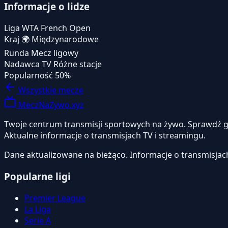
Informacje o lidze
Liga
WTA French Open
Kraj
🌍
Międzynarodowe
Runda
Mecz ligowy
Nadawca TV
Różne stacje
Popularność
50%
Wszystkie mecze
MeczNaZywo.xyz
Twoje centrum transmisji sportowych na żywo. Sprawdź gdzi
Aktualne informacje o transmisjach TV i streamingu.
Dane aktualizowane na bieżąco. Informacje o transmisjac
Popularne ligi
Premier League
La Liga
Serie A