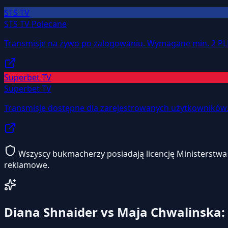
STS TV
STS TV
Polecane
Transmisje na żywo po zalogowaniu. Wymagane min. 2 PL
Superbet TV
Superbet TV
Transmisje dostępne dla zarejestrowanych użytkowników
Wszyscy bukmacherzy posiadają licencję Ministerstwa F
reklamowe.
Diana Shnaider vs Maja Chwalinska