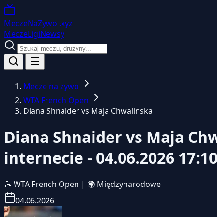
MeczeNaZywo
.xyz
Mecze
Ligi
Newsy
Mecze na żywo
WTA French Open
Diana Shnaider vs Maja Chwalinska
Diana Shnaider vs Maja Chw
internecie - 04.06.2026 17:1
🎾
WTA French Open
|
🌍 Międzynarodowe
04.06.2026