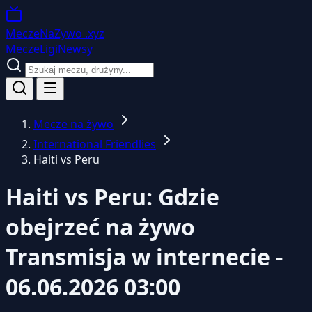
MeczeNaZywo
.xyz
Mecze
Ligi
Newsy
Mecze na żywo
International Friendlies
Haiti vs Peru
Haiti vs Peru: Gdzie
obejrzeć na żywo
Transmisja w internecie -
06.06.2026 03:00