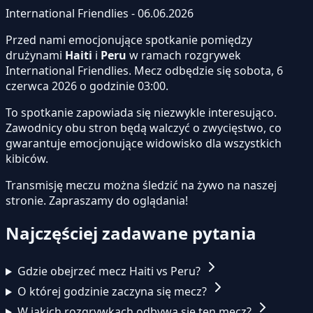
International Friendlies - 06.06.2026
Przed nami emocjonujące spotkanie pomiędzy
drużynami
Haiti
i
Peru
w ramach rozgrywek
International Friendlies. Mecz odbędzie się sobota, 6
czerwca 2026 o godzinie 03:00.
To spotkanie zapowiada się niezwykle interesująco.
Zawodnicy obu stron będą walczyć o zwycięstwo, co
gwarantuje emocjonujące widowisko dla wszystkich
kibiców.
Transmisję meczu można śledzić na żywo na naszej
stronie.
Zapraszamy do oglądania!
Najczęściej zadawane pytania
Gdzie obejrzeć mecz Haiti vs Peru?
O której godzinie zaczyna się mecz?
W jakich rozgrywkach odbywa się ten mecz?