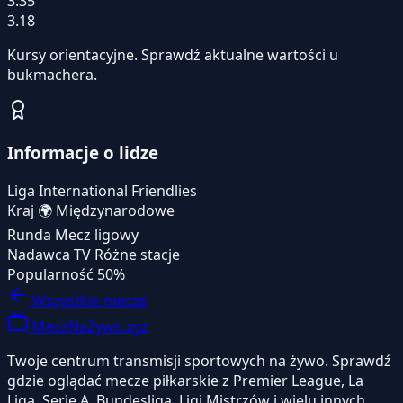
3.35
3.18
Kursy orientacyjne. Sprawdź aktualne wartości u
bukmachera.
Informacje o lidze
Liga
International Friendlies
Kraj
🌍
Międzynarodowe
Runda
Mecz ligowy
Nadawca TV
Różne stacje
Popularność
50%
Wszystkie mecze
MeczNaZywo.xyz
Twoje centrum transmisji sportowych na żywo. Sprawdź
gdzie oglądać mecze piłkarskie z Premier League, La
Liga, Serie A, Bundesliga, Ligi Mistrzów i wielu innych