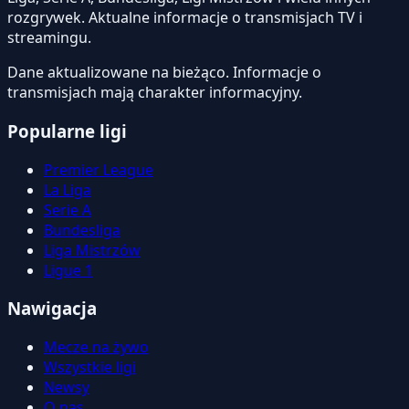
rozgrywek. Aktualne informacje o transmisjach TV i
streamingu.
Dane aktualizowane na bieżąco. Informacje o
transmisjach mają charakter informacyjny.
Popularne ligi
Premier League
La Liga
Serie A
Bundesliga
Liga Mistrzów
Ligue 1
Nawigacja
Mecze na żywo
Wszystkie ligi
Newsy
O nas