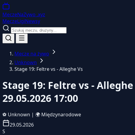
MeczeNaZywo
.xyz
Mecze
Ligi
Newsy
Mecze na żywo
Unknown
Stage 19: Feltre vs - Alleghe Vs
Stage 19: Feltre vs - Allegh
29.05.2026 17:00
⚽
Unknown
|
🌍 Międzynarodowe
29.05.2026
S