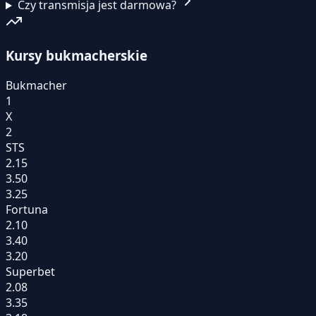
Czy transmisja jest darmowa?
Kursy bukmacherskie
Bukmacher
1
X
2
STS
2.15
3.50
3.25
Fortuna
2.10
3.40
3.20
Superbet
2.08
3.35