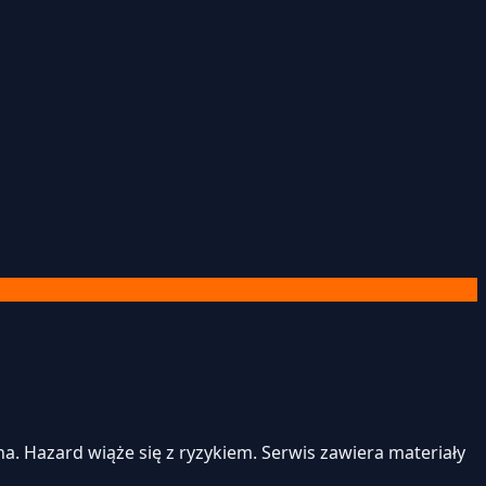
. Hazard wiąże się z ryzykiem. Serwis zawiera materiały