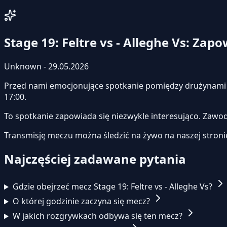
Stage 19: Feltre vs - Alleghe Vs: Za
Unknown - 29.05.2026
Przed nami emocjonujące spotkanie pomiędzy drużynam
17:00.
To spotkanie zapowiada się niezwykle interesująco. Zawo
Transmisję meczu można śledzić na żywo na naszej stroni
Najczęściej zadawane pytania
Gdzie obejrzeć mecz Stage 19: Feltre vs - Alleghe Vs?
O której godzinie zaczyna się mecz?
W jakich rozgrywkach odbywa się ten mecz?