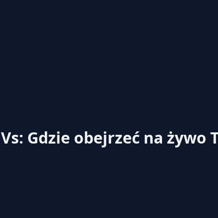
e Vs: Gdzie obejrzeć na żywo
T