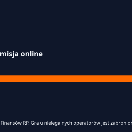
smisja online
inansów RP. Gra u nielegalnych operatorów jest zabroniona