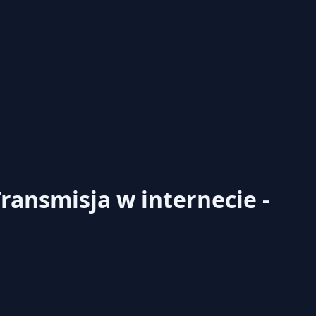
ransmisja w internecie -