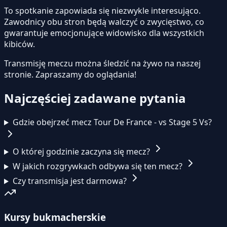
To spotkanie zapowiada się niezwykle interesująco.
Zawodnicy obu stron będą walczyć o zwycięstwo, co
gwarantuje emocjonujące widowisko dla wszystkich
kibiców.
Transmisję meczu można śledzić na żywo na naszej
stronie.
Zapraszamy do oglądania!
Najczęściej zadawane pytania
Gdzie obejrzeć mecz Tour De France - vs Stage 5 Vs?
O której godzinie zaczyna się mecz?
W jakich rozgrywkach odbywa się ten mecz?
Czy transmisja jest darmowa?
Kursy bukmacherskie