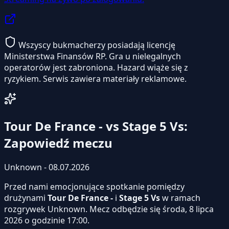
Wszyscy bukmacherzy posiadają licencję
Ministerstwa Finansów RP. Gra u nielegalnych
operatorów jest zabroniona. Hazard wiąże się z
ryzykiem. Serwis zawiera materiały reklamowe.
Tour De France - vs Stage 5 Vs:
Zapowiedź meczu
Unknown - 08.07.2026
Przed nami emocjonujące spotkanie pomiędzy
drużynami
Tour De France -
i
Stage 5 Vs
w ramach
rozgrywek Unknown. Mecz odbędzie się środa, 8 lipca
2026 o godzinie 17:00.