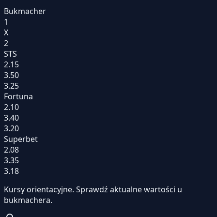
Bukmacher
1
X
2
STS
2.15
3.50
3.25
Fortuna
2.10
3.40
3.20
Superbet
2.08
3.35
3.18
Kursy orientacyjne. Sprawdź aktualne wartości u
bukmachera.