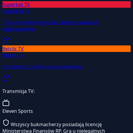
Superbet TV
Superbet TV
Transmisje dostępne dla zarejestrowanych
użytkowników.
Betclic TV
Betclic TV
Streaming na żywo po zalogowaniu.
Transmisja TV:
Eleven Sports
Wszyscy bukmacherzy posiadają licencję
Ministerstwa Finansów RP. Gra u nielegalnych