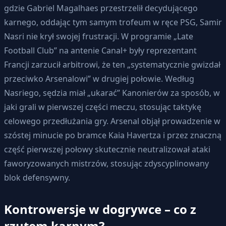
gdzie Gabriel Magalhaes przestrzelił decydującego
karnego, oddając tym samym trofeum w ręce PSG, Samir
Nasri nie krył swojej frustracji. W programie „Late
Football Club” na antenie Canal+ były reprezentant
Francji zarzucił arbitrowi, że ten „systematycznie gwizdał
przeciwko Arsenalowi” w drugiej połowie. Według
Nasriego, sędzia miał „ukarać” Kanonierów za sposób, w
jaki grali w pierwszej części meczu, stosując taktykę
celowego przedłużania gry. Arsenal objął prowadzenie w
szóstej minucie po bramce Kaia Havertza i przez znaczną
część pierwszej połowy skutecznie neutralizował ataki
faworyzowanych mistrzów, stosując zdyscyplinowany
blok defensywny.
Kontrowersje w dogrywce – co z
rzutem karnym?