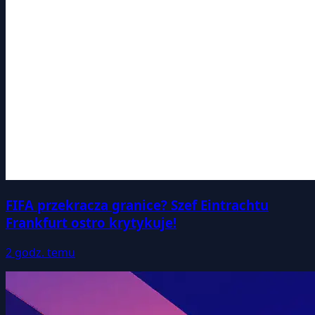
FIFA przekracza granice? Szef Eintrachtu
Frankfurt ostro krytykuje!
2 godz. temu