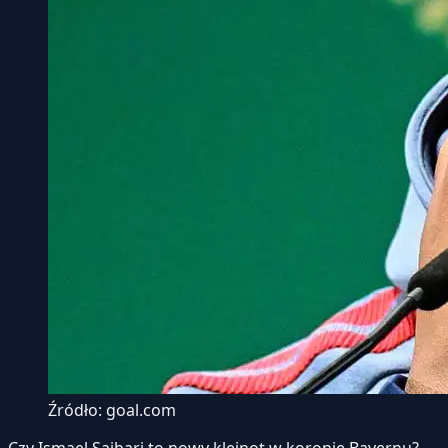
Źródło: goal.com
Czy Ismael Saibari to nowy klejnot w koronie Bayernu?