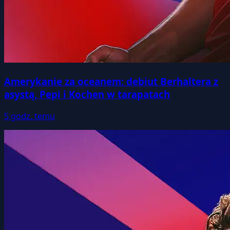
Amerykanie za oceanem: debiut Berhaltera z
asystą, Pepi i Kochen w tarapatach
5 godz. temu