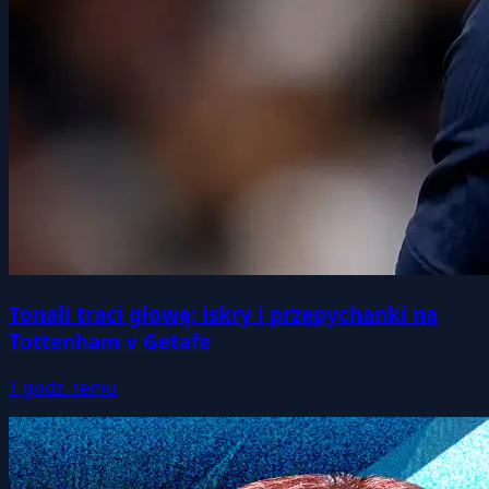
Tonali traci głowę: iskry i przepychanki na
Tottenham v Getafe
1 godz. temu