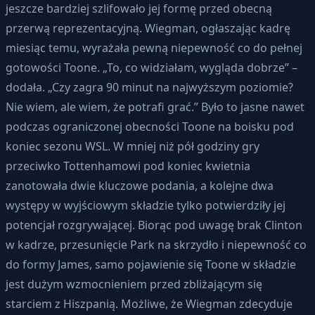
jeszcze bardziej szlifowało jej formę przed obecną
przerwą reprezentacyjną. Wiegman, ogłaszając kadrę
miesiąc temu, wyrażała pewną niepewność co do pełnej
gotowości Toone. „To, co widziałam, wygląda dobrze” –
dodała. „Czy zagra 90 minut na najwyższym poziomie?
Nie wiem, ale wiem, że potrafi grać.” Było to jasne nawet
podczas ograniczonej obecności Toone na boisku pod
koniec sezonu WSL. W mniej niż pół godziny gry
przeciwko Tottenhamowi pod koniec kwietnia
zanotowała dwie kluczowe podania, a kolejne dwa
występy w wyjściowym składzie tylko potwierdziły jej
potencjał rozgrywającej. Biorąc pod uwagę brak Clinton
w kadrze, przesunięcie Park na skrzydło i niepewność co
do formy James, samo pojawienie się Toone w składzie
jest dużym wzmocnieniem przed zbliżającym się
starciem z Hiszpanią. Możliwe, że Wiegman zdecyduje