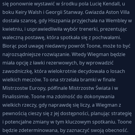
się ponownie wystawić w środku pola Lucię Kendall, u
boku Keiry Walsh i Georgii Stanway. Gwiazda Aston Villa
dostała szansę, gdy Hiszpania przyjechała na Wembley w
kwietniu, i usprawiedliwiła wybór trenerki, prezentując
waleczną postawę, która spotkała się z pochwałami.
Biorąc pod uwagę niedawny powrót Toone, może to być
najrozsądniejsze rozwiązanie. Wtedy Wiegman będzie
miała opcję z ławki rezerwowych, by wprowadzić
zawodniczkę, która wielokrotnie decydowała o losach
wielkich meczów. To ona strzelała bramki w finale
Mistrzostw Europy, półfinale Mistrzostw Świata i w
Finalissimie. Toone ma zdolność do dokonywania
wielkich rzeczy, gdy naprawdę się liczy, a Wiegman z
pewnością cieszy się z jej dostępności, planując strategię
i potencjalne zmiany w tym kluczowym spotkaniu. Toone
będzie zdeterminowana, by zaznaczyć swoją obecność.