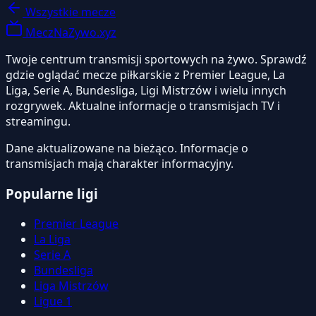
Wszystkie mecze
MeczNaZywo.xyz
Twoje centrum transmisji sportowych na żywo. Sprawdź
gdzie oglądać mecze piłkarskie z Premier League, La
Liga, Serie A, Bundesliga, Ligi Mistrzów i wielu innych
rozgrywek. Aktualne informacje o transmisjach TV i
streamingu.
Dane aktualizowane na bieżąco. Informacje o
transmisjach mają charakter informacyjny.
Popularne ligi
Premier League
La Liga
Serie A
Bundesliga
Liga Mistrzów
Ligue 1