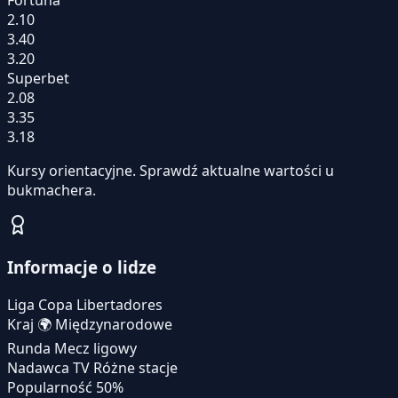
2.10
3.40
3.20
Superbet
2.08
3.35
3.18
Kursy orientacyjne. Sprawdź aktualne wartości u
bukmachera.
Informacje o lidze
Liga
Copa Libertadores
Kraj
🌍
Międzynarodowe
Runda
Mecz ligowy
Nadawca TV
Różne stacje
Popularność
50%