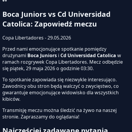
Boca Juniors vs Cd Universidad
Catolica: Zapowiedź meczu
Copa Libertadores - 29.05.2026
Przed nami emocjonujące spotkanie pomiędzy
drużynami
Boca Juniors
i
Cd Universidad Catolica
w
ramach rozgrywek Copa Libertadores. Mecz odbędzie
się piątek, 29 maja 2026 o godzinie 03:30.
To spotkanie zapowiada się niezwykle interesująco.
Zawodnicy obu stron będą walczyć o zwycięstwo, co
gwarantuje emocjonujące widowisko dla wszystkich
kibiców.
Transmisję meczu można śledzić na żywo na naszej
stronie.
Zapraszamy do oglądania!
Najczęściej zadawane pytania