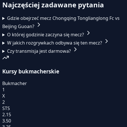
Najczęściej zadawane pytania
Gdzie obejrzeć mecz Chongqing Tonglianglong Fc vs
Beijing Guoan?
O której godzinie zaczyna się mecz?
W jakich rozgrywkach odbywa się ten mecz?
Czy transmisja jest darmowa?
Kursy bukmacherskie
Bukmacher
1
X
2
STS
2.15
3.50
3.25