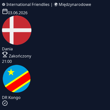
⚽
International Friendlies
|
🌍 Międzynarodowe
03.06.2026
Dania
Zakończony
21:00
DR Kongo