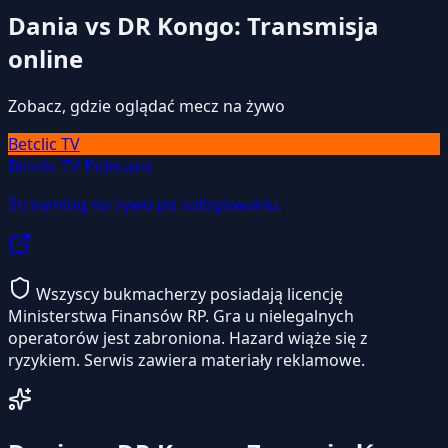
Dania vs DR Kongo: Transmisja
online
Zobacz, gdzie oglądać mecz na żywo
Betclic TV
Betclic TV
Polecane
Streaming na żywo po zalogowaniu.
Wszyscy bukmacherzy posiadają licencję
Ministerstwa Finansów RP. Gra u nielegalnych
operatorów jest zabroniona. Hazard wiąże się z
ryzykiem. Serwis zawiera materiały reklamowe.