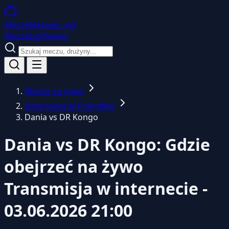
MeczeNaZywo
.xyz
Mecze
Ligi
Newsy
Mecze na żywo
International Friendlies
Dania vs DR Kongo
Dania vs DR Kongo: Gdzie
obejrzeć na żywo
Transmisja w internecie -
03.06.2026 21:00