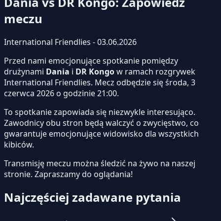
Dania vs DR Kongo: Zapowiedź
meczu
International Friendlies - 03.06.2026
Przed nami emocjonujące spotkanie pomiędzy
drużynami
Dania
i
DR Kongo
w ramach rozgrywek
International Friendlies. Mecz odbędzie się środa, 3
czerwca 2026 o godzinie 21:00.
To spotkanie zapowiada się niezwykle interesująco.
Zawodnicy obu stron będą walczyć o zwycięstwo, co
gwarantuje emocjonujące widowisko dla wszystkich
kibiców.
Transmisję meczu można śledzić na żywo na naszej
stronie.
Zapraszamy do oglądania!
Najczęściej zadawane pytania