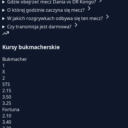
Gdzie obejrzeć mecz Dania vs DR Kongo?
O której godzinie zaczyna się mecz?
W jakich rozgrywkach odbywa się ten mecz?
Czy transmisja jest darmowa?
Kursy bukmacherskie
Bukmacher
1
X
2
STS
2.15
3.50
3.25
Fortuna
2.10
3.40