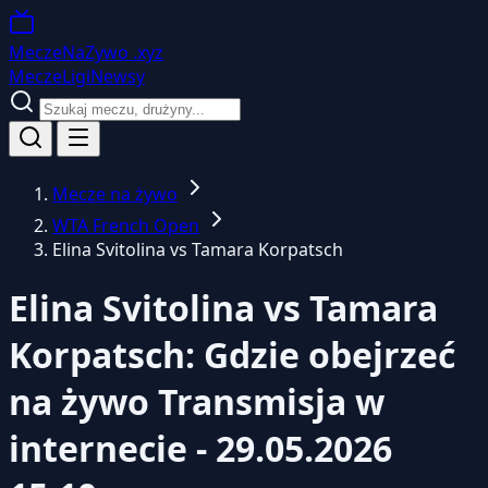
MeczeNaZywo
.xyz
Mecze
Ligi
Newsy
Mecze na żywo
WTA French Open
Elina Svitolina vs Tamara Korpatsch
Elina Svitolina vs Tamara
Korpatsch: Gdzie obejrzeć
na żywo
Transmisja w
internecie - 29.05.2026