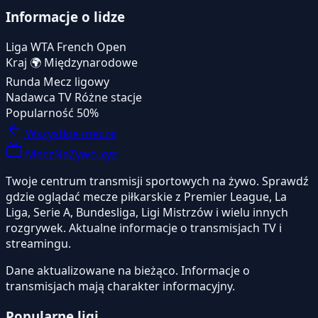
Informacje o lidze
Liga
WTA French Open
Kraj
🌍
Międzynarodowe
Runda
Mecz ligowy
Nadawca TV
Różne stacje
Popularność
50%
Wszystkie mecze
MeczNaZywo.xyz
Twoje centrum transmisji sportowych na żywo. Sprawdź
gdzie oglądać mecze piłkarskie z Premier League, La
Liga, Serie A, Bundesliga, Ligi Mistrzów i wielu innych
rozgrywek. Aktualne informacje o transmisjach TV i
streamingu.
Dane aktualizowane na bieżąco. Informacje o
transmisjach mają charakter informacyjny.
Popularne ligi