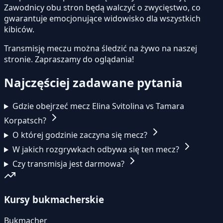
Zawodnicy obu stron będą walczyć o zwycięstwo, co
gwarantuje emocjonujące widowisko dla wszystkich
kibiców.
Transmisję meczu można śledzić na żywo na naszej
stronie.
Zapraszamy do oglądania!
Najczęściej zadawane pytania
Gdzie obejrzeć mecz Elina Svitolina vs Tamara
Korpatsch?
O której godzinie zaczyna się mecz?
W jakich rozgrywkach odbywa się ten mecz?
Czy transmisja jest darmowa?
Kursy bukmacherskie
Bukmacher