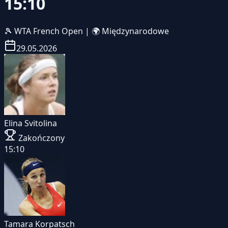
15:10
🎾
WTA French Open
|
🌍 Międzynarodowe
29.05.2026
Elina Svitolina
Zakończony
15:10
Tamara Korpatsch