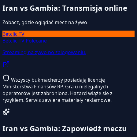
Iran vs Gambia: Transmisja online
Zobacz, gdzie oglądać mecz na żywo
Betclic TV
Betclic TV
Polecane
Streaming na żywo po zalogowaniu.
Wszyscy bukmacherzy posiadają licencję
Ministerstwa Finansów RP. Gra u nielegalnych
operatorów jest zabroniona. Hazard wiąże się z
ryzykiem. Serwis zawiera materiały reklamowe.
Iran vs Gambia: Zapowiedź meczu