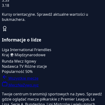
3.35
3.18
Kursy orientacyjne. Sprawdź aktualne wartości u
bukmachera.
Informacje o lidze
Liga
International Friendlies
Kraj
🌍
Międzynarodowe
Runda
Mecz ligowy
Nadawca TV
Różne stacje
Popularność
50%
Wszystkie mecze
MeczNaZywo.xyz
Twoje centrum transmisji sportowych na żywo. Sprawdź
gdzie oglądać mecze piłkarskie z Premier League, La
Liga, Serie A, Bundesliga, Ligi Mistrzów i wielu innych