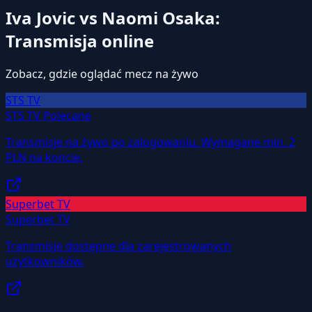
Iva Jovic vs Naomi Osaka:
Transmisja online
Zobacz, gdzie oglądać mecz na żywo
STS TV
STS TV
Polecane
Transmisje na żywo po zalogowaniu. Wymagane min. 2
PLN na koncie.
Superbet TV
Superbet TV
Transmisje dostępne dla zarejestrowanych
użytkowników.