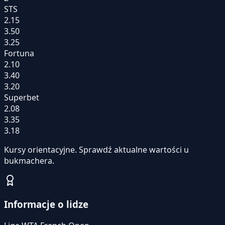
STS
2.15
3.50
3.25
Fortuna
2.10
3.40
3.20
Superbet
2.08
3.35
3.18
Kursy orientacyjne. Sprawdź aktualne wartości u
bukmachera.
Informacje o lidze