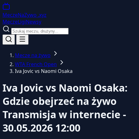
MeczeNaZywo
.xyz
Mecze
Ligi
Newsy
Mecze na żywo
WTA French Open
Iva Jovic vs Naomi Osaka
Iva Jovic vs Naomi Osaka:
Gdzie obejrzeć na żywo
Transmisja w internecie -
30.05.2026 12:00