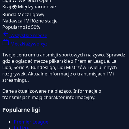
Liga
WTA French Open
Kraj
🌍
Międzynarodowe
Runda
Mecz ligowy
Nadawca TV
Różne stacje
Popularność
50%
Wszystkie mecze
MeczNaZywo.xyz
Twoje centrum transmisji sportowych na żywo. Sprawdź
gdzie oglądać mecze piłkarskie z Premier League, La
Liga, Serie A, Bundesliga, Ligi Mistrzów i wielu innych
rozgrywek. Aktualne informacje o transmisjach TV i
streamingu.
Dane aktualizowane na bieżąco. Informacje o
transmisjach mają charakter informacyjny.
Popularne ligi
Premier League
La Liga