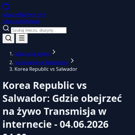
MeczeNaZywo
.xyz
Mecze
Ligi
Newsy
Mecze na żywo
International Friendlies
Korea Republic vs Salwador
Korea Republic vs
Salwador: Gdzie obejrzeć
na żywo
Transmisja w
internecie - 04.06.2026