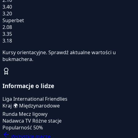
3.40
3.20
Superbet
2.08
3.35
3.18
Kursy orientacyjne. Sprawdź aktualne wartości u
bukmachera.
Informacje o lidze
Liga
International Friendlies
Kraj
🌍
Międzynarodowe
Runda
Mecz ligowy
Nadawca TV
Różne stacje
Popularność
50%
Wszystkie mecze