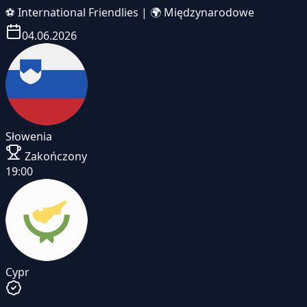
⚽
International Friendlies
|
🌍 Międzynarodowe
04.06.2026
Słowenia
Zakończony
19:00
Cypr