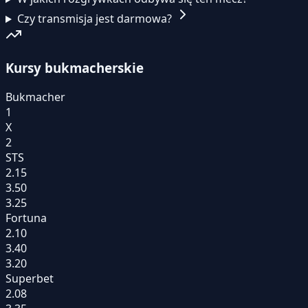
Czy transmisja jest darmowa?
Kursy bukmacherskie
Bukmacher
1
X
2
STS
2.15
3.50
3.25
Fortuna
2.10
3.40
3.20
Superbet
2.08