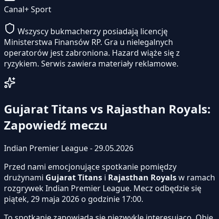
Canal+ Sport
Wszyscy bukmacherzy posiadają licencję
Ministerstwa Finansów RP. Gra u nielegalnych
operatorów jest zabroniona. Hazard wiąże się z
ryzykiem. Serwis zawiera materiały reklamowe.
Gujarat Titans vs Rajasthan Royals:
Zapowiedź meczu
Indian Premier League - 29.05.2026
Przed nami emocjonujące spotkanie pomiędzy
drużynami
Gujarat Titans
i
Rajasthan Royals
w ramach
rozgrywek Indian Premier League. Mecz odbędzie się
piątek, 29 maja 2026 o godzinie 17:00.
To spotkanie zapowiada się niezwykle interesująco. Obie