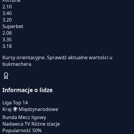
2.10
3.40
3.20
Superbet
2.08
3.35
3.18
Kursy orientacyjne. Sprawdź aktualne wartości u
bukmachera.
Informacje o lidze
Liga
Top 14
Kraj
🌍
Międzynarodowe
Runda
Mecz ligowy
Nadawca TV
Różne stacje
Popularność
50%