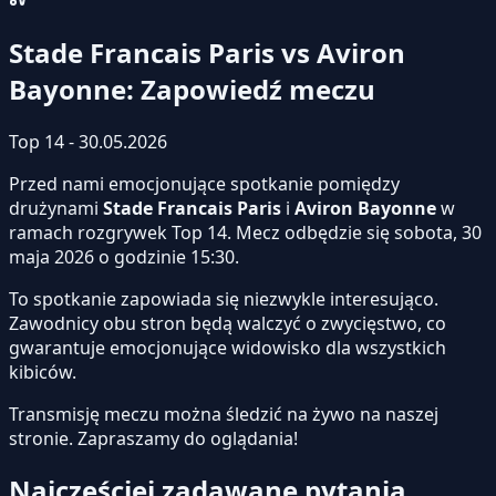
Stade Francais Paris vs Aviron
Bayonne: Zapowiedź meczu
Top 14 - 30.05.2026
Przed nami emocjonujące spotkanie pomiędzy
drużynami
Stade Francais Paris
i
Aviron Bayonne
w
ramach rozgrywek Top 14. Mecz odbędzie się sobota, 30
maja 2026 o godzinie 15:30.
To spotkanie zapowiada się niezwykle interesująco.
Zawodnicy obu stron będą walczyć o zwycięstwo, co
gwarantuje emocjonujące widowisko dla wszystkich
kibiców.
Transmisję meczu można śledzić na żywo na naszej
stronie.
Zapraszamy do oglądania!
Najczęściej zadawane pytania