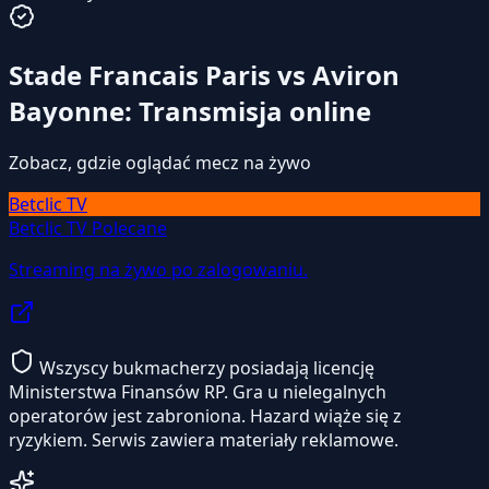
Stade Francais Paris vs Aviron
Bayonne: Transmisja online
Zobacz, gdzie oglądać mecz na żywo
Betclic TV
Betclic TV
Polecane
Streaming na żywo po zalogowaniu.
Wszyscy bukmacherzy posiadają licencję
Ministerstwa Finansów RP. Gra u nielegalnych
operatorów jest zabroniona. Hazard wiąże się z
ryzykiem. Serwis zawiera materiały reklamowe.