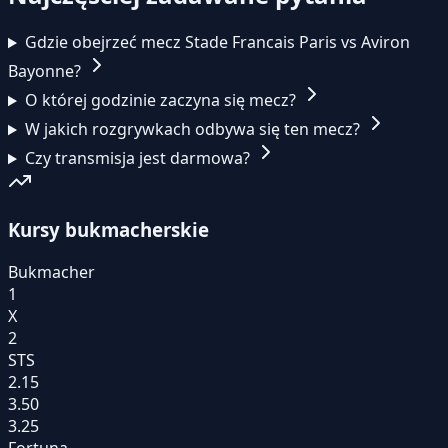
Gdzie obejrzeć mecz Stade Francais Paris vs Aviron
Bayonne?
O której godzinie zaczyna się mecz?
W jakich rozgrywkach odbywa się ten mecz?
Czy transmisja jest darmowa?
Kursy bukmacherskie
Bukmacher
1
X
2
STS
2.15
3.50
3.25
Fortuna