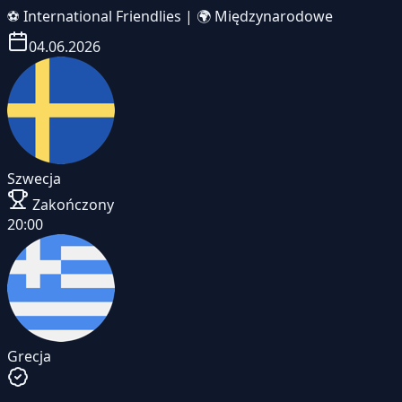
⚽
International Friendlies
|
🌍 Międzynarodowe
04.06.2026
Szwecja
Zakończony
20:00
Grecja