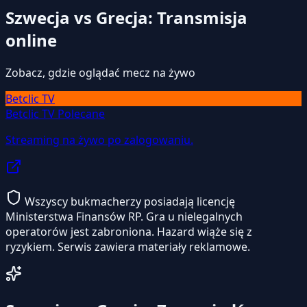
Szwecja vs Grecja: Transmisja
online
Zobacz, gdzie oglądać mecz na żywo
Betclic TV
Betclic TV
Polecane
Streaming na żywo po zalogowaniu.
Wszyscy bukmacherzy posiadają licencję
Ministerstwa Finansów RP. Gra u nielegalnych
operatorów jest zabroniona. Hazard wiąże się z
ryzykiem. Serwis zawiera materiały reklamowe.