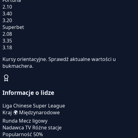
2.10
3.40
3.20
Superbet
2.08
3.35
3.18
Kursy orientacyjne. Sprawdź aktualne wartości u
bukmachera.
Informacje o lidze
Liga
Chinese Super League
Kraj
🌍
Międzynarodowe
Runda
Mecz ligowy
Nadawca TV
Różne stacje
Popularność
50%