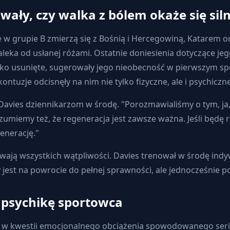
ały, czy walka z bólem okaże się siln
 w grupie B zmierzą się z Bośnią i Hercegowiną, Katarem or
daleka od usłanej różami. Ostatnie doniesienia dotyczące j
ko usunięte, sugerowały jego nieobecność w pierwszym spot
tuzje odcisnęły na nim nie tylko fizyczne, ale i psychiczne
 Davies dziennikarzom w środę. "Porozmawialiśmy o tym, ja
umiemy też, że regeneracja jest zawsze ważna. Jeśli będę re
enerację."
wają wszystkich wątpliwości. Davies trenował w środę indy
 jest na powrocie do pełnej sprawności, ale jednocześnie po
ą psychikę sportowca
y w kwestii emocjonalnego obciążenia spowodowanego serią 