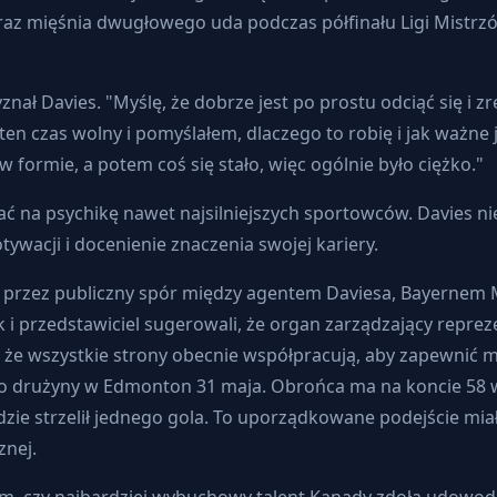
az mięśnia dwugłowego uda podczas półfinału Ligi Mistrzó
znał Davies. "Myślę, że dobrze jest po prostu odciąć się i 
n czas wolny i pomyślałem, dlaczego to robię i jak ważne je
formie, a potem coś się stało, więc ogólnie było ciężko."
 na psychikę nawet najsilniejszych sportowców. Davies nie 
wacji i docenienie znaczenia swojej kariery.
przez publiczny spór między agentem Daviesa, Bayernem M
k i przedstawiciel sugerowali, że organ zarządzający repr
, że wszystkie strony obecnie współpracują, aby zapewnić
 do drużyny w Edmonton 31 maja. Obrońca ma na koncie 5
dzie strzelił jednego gola. To uporządkowane podejście mi
znej.
 tym, czy najbardziej wybuchowy talent Kanady zdoła udowo