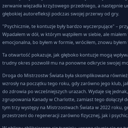
zerwanie więzadła krzyżowego przedniego, a następnie ur
głębokiej autorefleksji podczas swojej przerwy od gry.
"Psychicznie, te kontuzje były bardzo wyczerpujące" – przy
Wpadałem w dół, w którym wątpiłem w siebie, ale miałem te
emocjonalna, bo byłem w formie, wróciłem, znowu byłem w 
Ta otwartość pokazuje, jak głęboko kontuzje mogą wpływać
trudny okres pozwolił mu na ponowne odkrycie swojej moty
Droga do Mistrzostw Świata była skomplikowana również 
wzrosły na początku tego roku, gdy zarówno jego klub, ja
do zdrowia po wcześniejszych urazach. Wydaje się jednak
zgrupowania Kanady w Charlotte, zamiast tego dołączył
tym trzy występy na Mistrzostwach Świata w 2022 roku, g
przestrzeni do regeneracji zarówno fizycznej, jak i psychic
W obliczu zbliżającego się turnieju, uwaga skupia się na