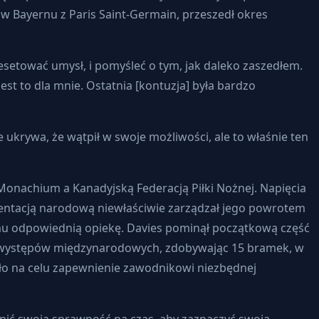
w Bayernu z Paris Saint-Germain, przeszedł okres
zresetować umysł, i pomyśleć o tym, jak daleko zaszedłem.
st to dla mnie. Ostatnia [kontuzja] była bardzo
ukrywa, że wątpił w swoje możliwości, ale to właśnie ten
onachium a Kanadyjską Federacją Piłki Nożnej. Napięcia
ezentacją narodową niewłaściwie zarządzał jego powrotem
 mu odpowiednią opiekę. Davies pominął początkową część
8 występów międzynarodowych, zdobywając 15 bramek, w
ało na celu zapewnienie zawodnikowi niezbędnej
dnić swoją sprawność na czas, aby zaznaczyć swoją