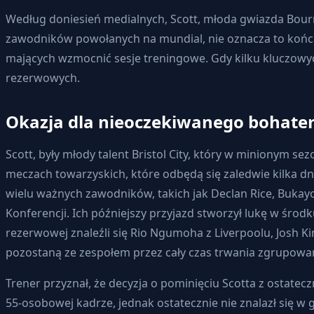
Według doniesień medialnych, Scott, młoda gwiazda Bourn
zawodników powołanych na mundial, nie oznacza to końca j
mających wzmocnić sesje treningowe. Gdy kilku kluczowyc
rezerwowych.
Okazja dla nieoczekiwanego bohate
Scott, były młody talent Bristol City, który w minionym 
meczach towarzyskich, które odbędą się zaledwie kilka d
wielu ważnych zawodników, takich jak Declan Rice, Bukayo
Konferencji. Ich późniejszy przyjazd stworzył lukę w środ
rezerwowej znaleźli się Rio Ngumoha z Liverpoolu, Josh K
pozostaną ze zespołem przez cały czas trwania zgrupowan
Trener przyznał, że decyzja o pominięciu Scotta z ostatecz
55-osobowej kadrze, jednak ostatecznie nie znalazł się w 