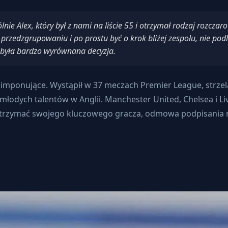
nie Alex, który był z nami na liście 55 i otrzymał rodzaj rozczar
rzedzgrupowaniu i po prostu być o krok bliżej zespołu, nie podl
o była bardzo wyrównana decyzja.
ponujące. Wystąpił w 37 meczach Premier League, strzelaj
młodych talentów w Anglii. Manchester United, Chelsea i L
rzymać swojego kluczowego gracza, odmowa podpisania no