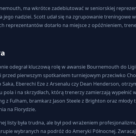
emouth, ma wkrótce zadebiutować w seniorskiej reprezentac
ego nadziei. Scott udał się na zgrupowanie treningowe w n
h reprezentantów dotarło na miejsce z opóźnieniem, trene
ra
sezonie odegrał kluczową rolę w awansie Bournemouth do Li
ni przed pierwszym spotkaniem turniejowym przeciwko Chor
 Saka, Eberechi Eze z Arsenalu czy Dean Henderson, otrzyma
ku pola i na skrzydłach, którą trenerzy zamierzają wypełnić
ing z Fulham, bramkarz Jason Steele z Brighton oraz młody 
ia na Florydzie.
nej listy była trudna, ale był pod wrażeniem profesjonalizm
grupie wybranych na podróż do Ameryki Północnej. Zwracając