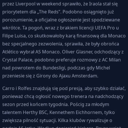
przez Liverpool w weekend sprawiło, że Iraola stał się
priorytetem dla „The Reds”. Podobno osiągnięto już
porozumienie, a oficjalne ogłoszenie jest spodziewane
wkrótce. Ta pogoń, wraz z brakiem licencji UEFA Pro u
Filipe Luisa, co skutkowałoby karą finansową dla Monaco
bez specjalnego zezwolenia, sprawiła, że były obrońca
Atlético wybrał AS Monaco. Oliver Glasner, odchodzący z
Crystal Palace, podobno preferuje rozmowy z AC Milan
nad powrotem do Bundesligi, podczas gdy Michel
przeniesie się z Girony do Ajaxu Amsterdam.
Carro i Rolfes znajdują się pod presją, aby szybko działać,
ponieważ chcą ogłosić nowego trenera na nadchodzący
sezon przed końcem tygodnia. Pościg za młodym
talentem Herthy BSC, Kennethem Eichhornem, tylko
zwiększa pilność sytuacji. Kilka klubów rywalizuje o