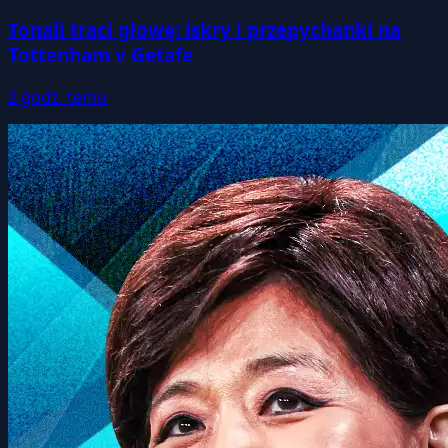
Tonali traci głowę: iskry i przepychanki na
Tottenham v Getafe
2 godz. temu