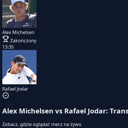
Alex Michelsen
Zakończony
13:35
Rafael Jodar
Alex Michelsen vs Rafael Jodar: Tran
Zobacz, gdzie oglądać mecz na żywo