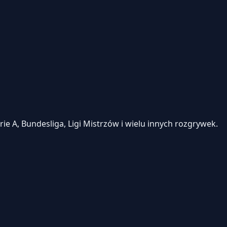
e A, Bundesliga, Ligi Mistrzów i wielu innych rozgrywek.