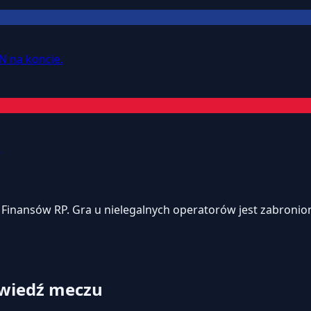
N na koncie.
.
inansów RP. Gra u nielegalnych operatorów jest zabroniona
owiedź meczu