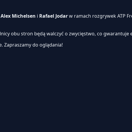
i
Alex Michelsen
i
Rafael Jodar
w ramach rozgrywek ATP Fre
dnicy obu stron będą walczyć o zwycięstwo, co gwarantuje 
e.
Zapraszamy do oglądania!