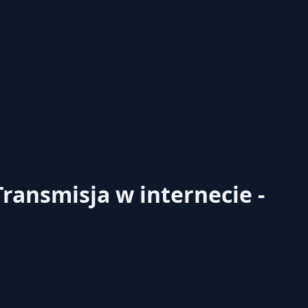
Transmisja w internecie -