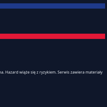
. Hazard wiąże się z ryzykiem. Serwis zawiera materiały