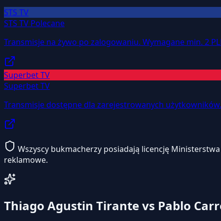
STS TV
STS TV
Polecane
Transmisje na żywo po zalogowaniu. Wymagane min. 2 PL
Superbet TV
Superbet TV
Transmisje dostępne dla zarejestrowanych użytkowników
Wszyscy bukmacherzy posiadają licencję Ministerstwa F
reklamowe.
Thiago Agustin Tirante vs Pablo Ca