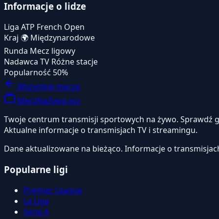
Informacje o lidze
Liga
ATP French Open
Kraj
🌍
Międzynarodowe
Runda
Mecz ligowy
Nadawca TV
Różne stacje
Popularność
50%
Wszystkie mecze
MeczNaZywo.xyz
Twoje centrum transmisji sportowych na żywo. Sprawdź gdzi
Aktualne informacje o transmisjach TV i streamingu.
Dane aktualizowane na bieżąco. Informacje o transmisjac
Popularne ligi
Premier League
La Liga
Serie A