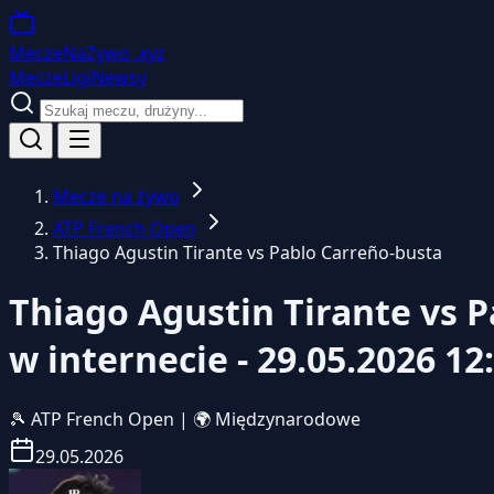
MeczeNaZywo
.xyz
Mecze
Ligi
Newsy
Mecze na żywo
ATP French Open
Thiago Agustin Tirante vs Pablo Carreño-busta
Thiago Agustin Tirante vs 
w internecie - 29.05.2026 12
🎾
ATP French Open
|
🌍 Międzynarodowe
29.05.2026