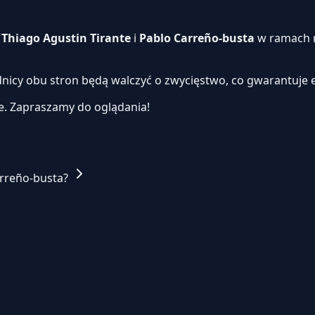
i
Thiago Agustin Tirante
i
Pablo Carreño-busta
w ramach r
dnicy obu stron będą walczyć o zwycięstwo, co gwarantuje 
e.
Zapraszamy do oglądania!
arreño-busta?